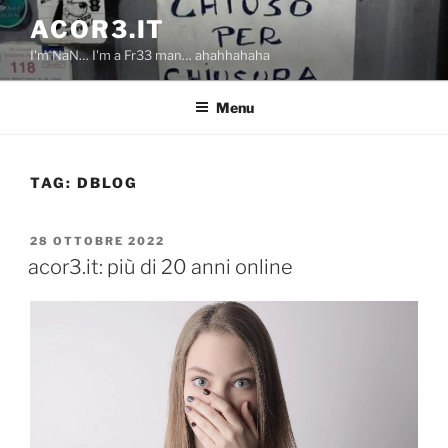
Salta
ACOR3.IT
al
I'm NaN… I'm a Fr33 man… ahahhahaha
contenuto
Menu
TAG:
DBLOG
PUBBLICATO
28 OTTOBRE 2022
IL
acor3.it: più di 20 anni online