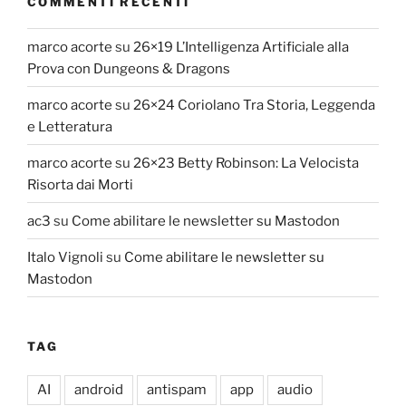
COMMENTI RECENTI
marco acorte
su
26×19 L’Intelligenza Artificiale alla
Prova con Dungeons & Dragons
marco acorte
su
26×24 Coriolano Tra Storia, Leggenda
e Letteratura
marco acorte
su
26×23 Betty Robinson: La Velocista
Risorta dai Morti
ac3
su
Come abilitare le newsletter su Mastodon
Italo Vignoli
su
Come abilitare le newsletter su
Mastodon
TAG
AI
android
antispam
app
audio