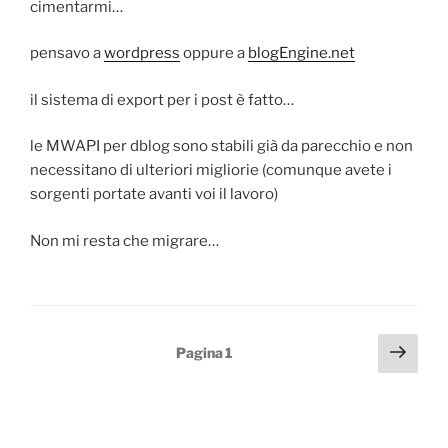
cimentarmi…
pensavo a
wordpress
oppure a
blogEngine.net
il sistema di export per i post è fatto…
le MWAPI per dblog sono stabili già da parecchio e non
necessitano di ulteriori migliorie (comunque avete i
sorgenti portate avanti voi il lavoro)
Non mi resta che migrare…
Paginazione
Pagi
Pagina
1
succ
degli
articoli