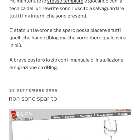
Ho mantenuto lo
stesso template
e giocando con la
tecnica dell’
url rewrite
sono riuscito a salvaguardare
tutti i link interni che sono presenti.
E’ stato un lavorone che spero possa piacere a tutti
quelli che hanno dblog ma che vorrebbero qualcosina
in più.
A breve posterò lo zip con il manuale di installazione
emigrazione da dBlog.
PUBBLICATO
29 SETTEMBRE 2008
IL
non sono sparito