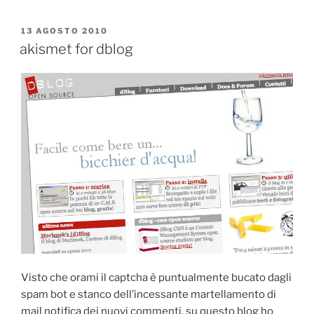
PUBBLICATO
13 AGOSTO 2010
IL
akismet for dblog
Visto che orami il captcha è puntualmente bucato dagli
spam bot e stanco dell’incessante martellamento di
mail notifica dei nuovi commenti, su questo blog ho