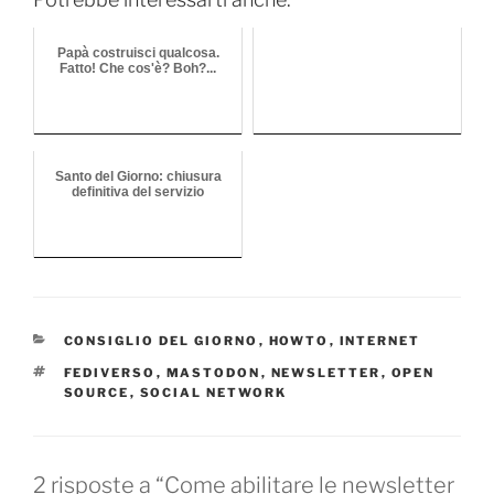
Papà costruisci qualcosa.
Fatto! Che cos'è? Boh?...
Santo del Giorno: chiusura
definitiva del servizio
CATEGORIE
CONSIGLIO DEL GIORNO
,
HOWTO
,
INTERNET
TAG
FEDIVERSO
,
MASTODON
,
NEWSLETTER
,
OPEN
SOURCE
,
SOCIAL NETWORK
2 risposte a “Come abilitare le newsletter