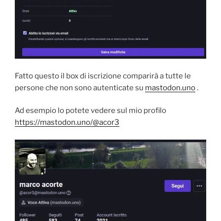
Fatto questo il box di iscrizione comparirà a tutte le
persone che non sono autenticate su
mastodon.uno
.
Ad esempio lo potete vedere sul mio profilo
https://mastodon.uno/@acor3