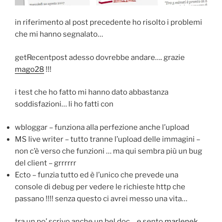
in riferimento al post precedente ho risolto i problemi
che mi hanno segnalato…
getRecentpost adesso dovrebbe andare…. grazie
mago28
!!!
i test che ho fatto mi hanno dato abbastanza
soddisfazioni… li ho fatti con
wbloggar – funziona alla perfezione anche l’upload
MS live writer – tutto tranne l’upload delle immagini –
non c’è verso che funzioni … ma qui sembra più un bug
del client – grrrrrr
Ecto – funzia tutto ed è l’unico che prevede una
console di debug per vedere le richieste http che
passano !!!! senza questo ci avrei messo una vita…
tra un po’ scrivo anche un bel doc… e sento
marlenek