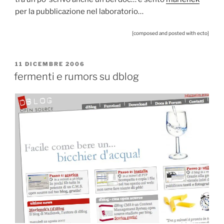
per la pubblicazione nel laboratorio…
[composed and posted with ecto]
PUBBLICATO
11 DICEMBRE 2006
IL
fermenti e rumors su dblog