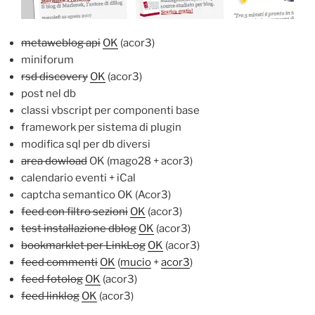
metaweblog api
OK
(acor3)
miniforum
rsd discovery
OK
(acor3)
post nel db
classi vbscript per componenti base
framework per sistema di plugin
modifica sql per db diversi
area dowload
OK (mago28 + acor3)
calendario eventi + iCal
captcha semantico OK (Acor3)
feed con filtro sezioni
OK
(acor3)
test installazione dblog
OK
(acor3)
bookmarklet per LinkLog
OK
(acor3)
feed commenti
OK
(
mucio
+
acor3
)
feed fotolog
OK
(acor3)
feed linklog
OK
(acor3)