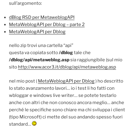
sull’argomento:
dBlog RSD per MetaweblogAPI
MetaWeblogAPI per Dblog – parte 2
MetaWeblogAPI per Dblog
nello zip trovi una cartella “api”
questa va copiata sotto
/dblog
tale che
/dblog/api/metaweblog.asp
sia raggiungibile (sul mio
sito
http://www.acor3.it/dblog/api/metaweblog.asp
nel mio post (
MetaWeblogAPI per Dblog
) ho descritto
lo stato avanzamento lavori… io i test li ho fatti con
wbloggar e windows live writer… se potete testarlo
anche con altri che non conosco ancora meglio… anche
perché le specifiche sono chiare ma chi sviluppa i client
(tipo Microsoft) ci mette del suo andando spesso fuori
standard…