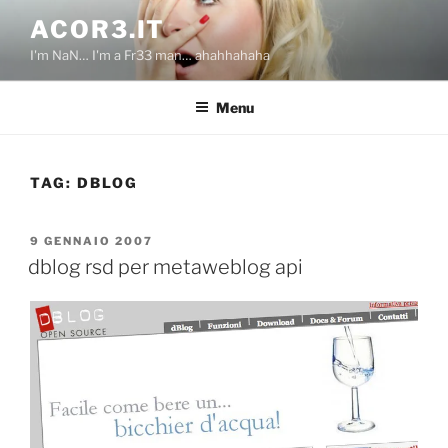
Salta
ACOR3.IT
al
I'm NaN… I'm a Fr33 man… ahahhahaha
contenuto
Menu
TAG:
DBLOG
PUBBLICATO
9 GENNAIO 2007
IL
dblog rsd per metaweblog api