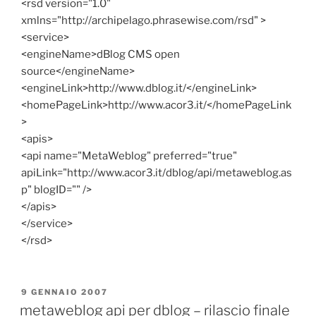
<rsd version="1.0"
xmlns="http://archipelago.phrasewise.com/rsd" >
<service>
<engineName>dBlog CMS open
source</engineName>
<engineLink>http://www.dblog.it/</engineLink>
<homePageLink>http://www.acor3.it/</homePageLink
>
<apis>
<api name="MetaWeblog" preferred="true"
apiLink="http://www.acor3.it/dblog/api/metaweblog.as
p" blogID="" />
</apis>
</service>
</rsd>
PUBBLICATO
9 GENNAIO 2007
IL
metaweblog api per dblog – rilascio finale