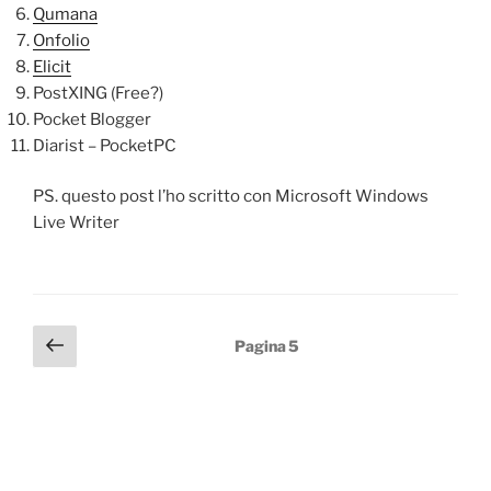
Qumana
Onfolio
Elicit
PostXING (Free?)
Pocket Blogger
Diarist – PocketPC
PS. questo post l’ho scritto con Microsoft Windows
Live Writer
Paginazione
Pagina
Pagina
5
precedente
degli
articoli