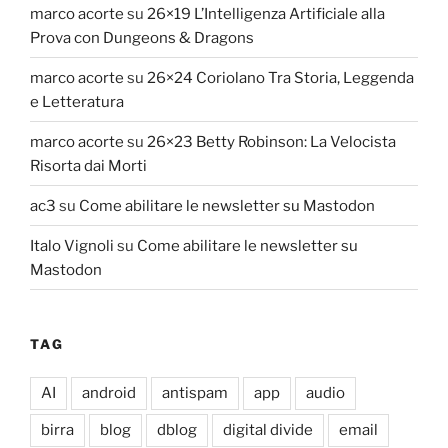
marco acorte
su
26×19 L’Intelligenza Artificiale alla
Prova con Dungeons & Dragons
marco acorte
su
26×24 Coriolano Tra Storia, Leggenda
e Letteratura
marco acorte
su
26×23 Betty Robinson: La Velocista
Risorta dai Morti
ac3
su
Come abilitare le newsletter su Mastodon
Italo Vignoli
su
Come abilitare le newsletter su
Mastodon
TAG
AI
android
antispam
app
audio
birra
blog
dblog
digital divide
email