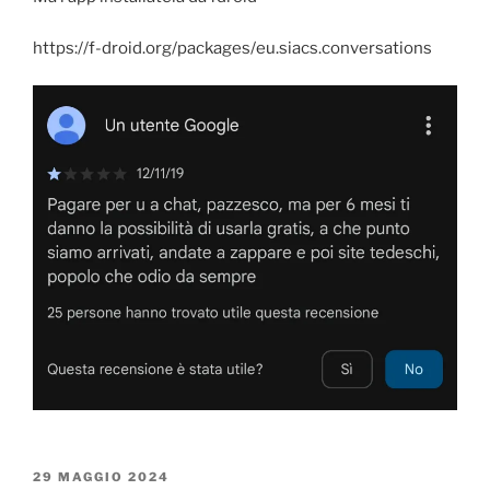
https://f-droid.org/packages/eu.siacs.conversations
PUBBLICATO
29 MAGGIO 2024