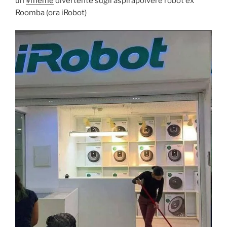
un
#meme
divertente sugli aspirapolvere robot ex
Roomba (ora iRobot)