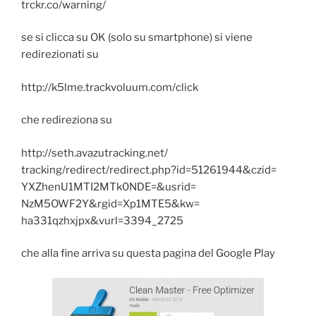
trckr.co/warning/
se si clicca su OK (solo su smartphone) si viene
redirezionati su
http://k5lme.trackvoluum.com/click
che redireziona su
http://seth.avazutracking.net/
tracking/redirect/redirect.
php?id=51261944&czid=
YXZhenU1MTI2MTk0NDE=&usrid=
NzM5OWF2Y&rgid=Xp1MTE5&kw=
ha331qzhxjpx&vurl=3394_2725
che alla fine arriva su questa pagina del Google Play