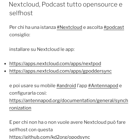
IL
Nextcloud, Podcast tutto opensource e
selfhost
Per chi ha una istanza
#Nextcloud
e ascolta
#podcast
consiglio:
installare su Nextcloud le app:
https://apps.nextcloud.com/apps/nextpod
https://apps.nextcloud.com/apps/gpoddersync
e poi usare su mobile
#android
l’app
#Antennapod
e
configurarla cosi:
https://antennapod.org/documentation/general/synch
ronization
E per chi non ha o non vuole avere Nextcloud può fare
selfhost con questa
https://github.com/kd2org/opodsync