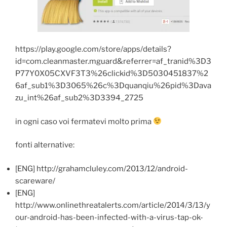
https://play.google.com/store/apps/details?
id=com.cleanmaster.mguard&referrer=af_tranid%3D3
P77Y0X05CXVF3T3%26clickid%3D5030451837%2
6af_sub1%3D3065%26c%3Dquanqiu%26pid%3Dava
zu_int%26af_sub2%3D3394_2725
in ogni caso voi fermatevi molto prima
fonti alternative:
[ENG] http://grahamcluley.com/2013/12/android-
scareware/
[ENG]
http://www.onlinethreatalerts.com/article/2014/3/13/y
our-android-has-been-infected-with-a-virus-tap-ok-