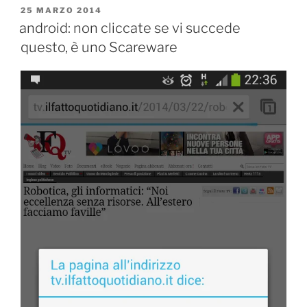
PUBBLICATO
25 MARZO 2014
IL
android: non cliccate se vi succede
questo, è uno Scareware