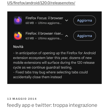
US/firefox/android/120.0/releasenotes/
PUBBLICATO
13 MAGGIO 2014
IL
feedly app e twitter: troppa integrazione