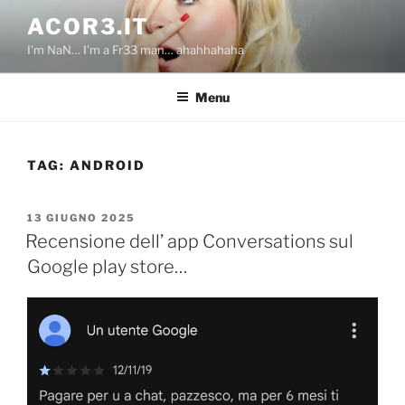
Salta
ACOR3.IT
al
I'm NaN… I'm a Fr33 man… ahahhahaha
contenuto
Menu
TAG:
ANDROID
PUBBLICATO
13 GIUGNO 2025
IL
Recensione dell’ app Conversations sul
Google play store…