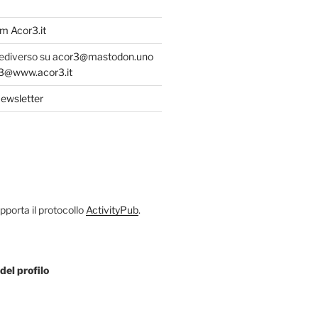
m Acor3.it
fediverso su
acor3@mastodon.uno
@www.acor3.it
ewsletter
porta il protocollo
ActivityPub
.
del profilo