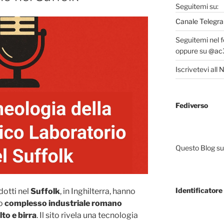
Seguitemi su:
Canale Telegra
Seguitemi nel 
oppure su
@ac3
Iscrivetevi all
N
Fediverso
Questo Blog sup
Identificatore 
dotti nel
Suffolk
, in Inghilterra, hanno
to
complesso industriale romano
to e birra
. Il sito rivela una tecnologia