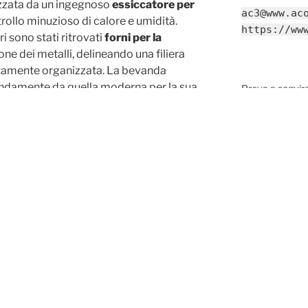
izzata da un ingegnoso
essiccatore per
ac3@www.ac
ollo minuzioso di calore e umidità.
https://ww
i sono stati ritrovati
forni per la
one dei metalli, delineando una filiera
ltamente organizzata. La bevanda
ondamente da quella moderna per la sua
Prova a segui
 di luppolo, sostituito da erbe e miele.
su Mastodon, F
ettiva inedita sull’
economia locale
ell’Impero, dove la birra rappresentava
ta e della socialità quotidiana.
SANTO DEL 
antichi romani avessero trasformato
ria
attività industriale strategica
.
Festa della Tra
irra-romana-produzione-malto-suffolk/
SEARCH & D
epa
Cerca:
26x22 Archeologia della Birra: L'Antico Laboratorio Romano nel Suffolk
00:00
/