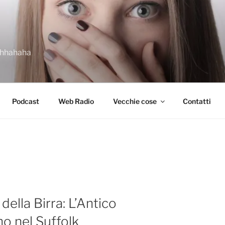
ahhahaha
Podcast
Web Radio
Vecchie cose
Contatti
ella Birra: L’Antico
o nel Suffolk