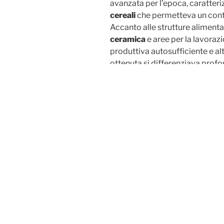
avanzata per l’epoca, caratter
cereali
che permetteva un contr
Accanto alle strutture alimentar
ceramica
e aree per la lavorazi
produttiva autosufficiente e a
ottenuta si differenziava prof
consistenza densa
e l’assenza
Questa scoperta offre una prosp
delle province settentrionali d
un elemento essenziale della die
L’indagine evidenzia come gli 
l’agricoltura in una vera e prop
ref:
https://www.stilearte.it/b
Salt-N-P