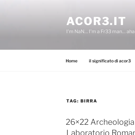
Salta
al
ACOR3.IT
contenuto
I'm NaN… I'm a Fr33 man… ah
Home
il significato di acor3
TAG:
BIRRA
26×22 Archeologia d
Laboratorio Roman