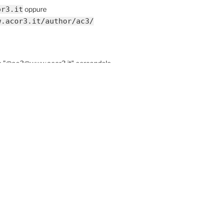
or3.it
oppure
w.acor3.it/author/ac3/
re "@ac3@www.acor3.it" cercandolo
riendica & Co.
GIORNO
sfigurazione del Signore
ESTROY
Cerca