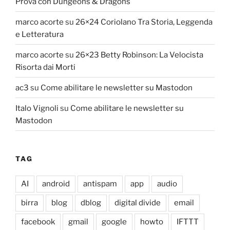
Prova con Dungeons & Dragons
marco acorte
su
26×24 Coriolano Tra Storia, Leggenda
e Letteratura
marco acorte
su
26×23 Betty Robinson: La Velocista
Risorta dai Morti
ac3
su
Come abilitare le newsletter su Mastodon
Italo Vignoli
su
Come abilitare le newsletter su
Mastodon
TAG
AI
android
antispam
app
audio
birra
blog
dblog
digital divide
email
facebook
gmail
google
howto
IFTTT