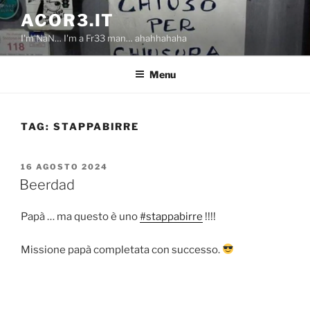
Salta
ACOR3.IT
al
I'm NaN… I'm a Fr33 man… ahahhahaha
contenuto
Menu
TAG:
STAPPABIRRE
PUBBLICATO
16 AGOSTO 2024
IL
Beerdad
Papà … ma questo è uno
#stappabirre
!!!!
Missione papà completata con successo.