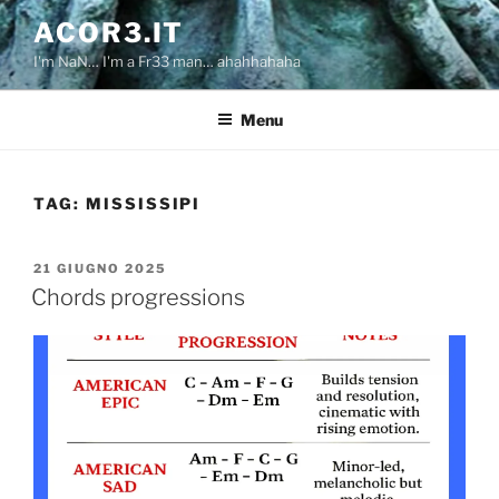
Salta
ACOR3.IT
al
I'm NaN… I'm a Fr33 man… ahahhahaha
contenuto
Menu
TAG:
MISSISSIPI
PUBBLICATO
21 GIUGNO 2025
IL
Chords progressions