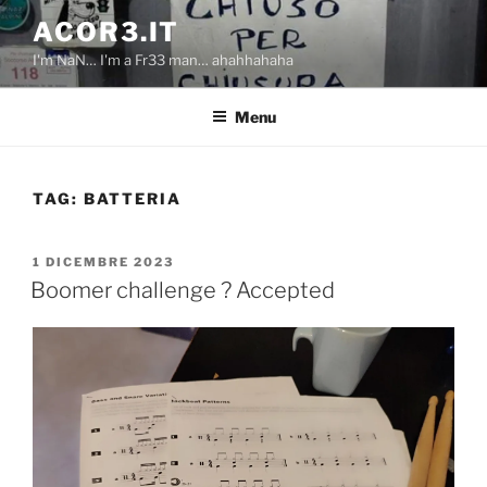
Salta
ACOR3.IT
al
I'm NaN… I'm a Fr33 man… ahahhahaha
contenuto
Menu
TAG:
BATTERIA
PUBBLICATO
1 DICEMBRE 2023
IL
Boomer challenge ? Accepted