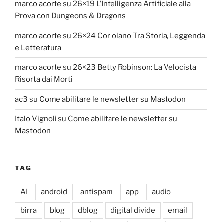
marco acorte
su
26×19 L’Intelligenza Artificiale alla
Prova con Dungeons & Dragons
marco acorte
su
26×24 Coriolano Tra Storia, Leggenda
e Letteratura
marco acorte
su
26×23 Betty Robinson: La Velocista
Risorta dai Morti
ac3
su
Come abilitare le newsletter su Mastodon
Italo Vignoli
su
Come abilitare le newsletter su
Mastodon
TAG
AI
android
antispam
app
audio
birra
blog
dblog
digital divide
email