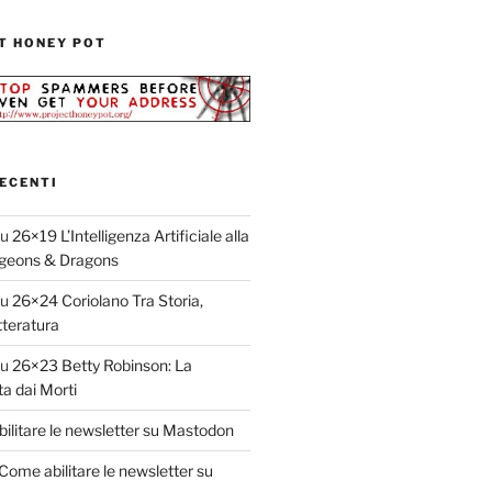
T HONEY POT
ECENTI
su
26×19 L’Intelligenza Artificiale alla
geons & Dragons
su
26×24 Coriolano Tra Storia,
teratura
su
26×23 Betty Robinson: La
ta dai Morti
ilitare le newsletter su Mastodon
Come abilitare le newsletter su