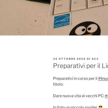
PUBBLICATO
24 OTTOBRE 2025
DI
AC3
IL
Preparativi per il 
Preparativi in corso per il
#linu
titolo:
Dare nuova vita ai vecchi PC:
#
In foto un piccolo spoiler.