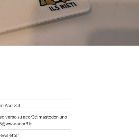
m Acor3.it
fediverso su
acor3@mastodon.uno
@www.acor3.it
ewsletter