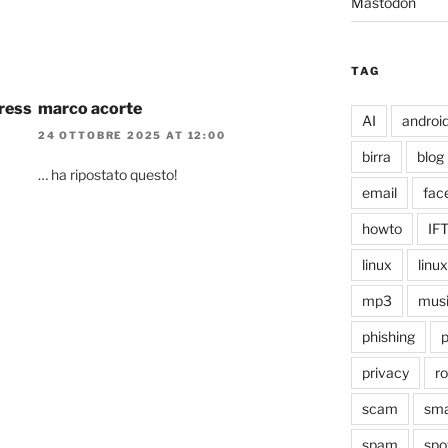
Mastodon
TAG
press
marco acorte
AI
androi
24 OTTOBRE 2025 AT 12:00
birra
blog
… ha ripostato questo!
email
fac
howto
IF
linux
linu
mp3
mus
phishing
p
privacy
r
scam
sma
spam
spo