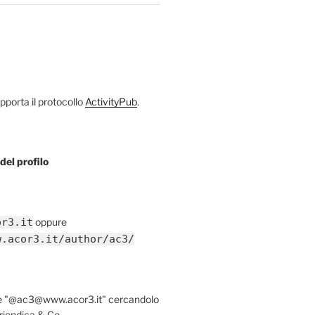
porta il protocollo
ActivityPub
.
del profilo
or3.it
oppure
w.acor3.it/author/ac3/
re "@ac3@www.acor3.it" cercandolo
riendica & Co.