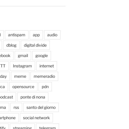
d
antispam
app
audio
dblog
digital divide
ebook
gmail
google
TTT
Instagram
internet
xday
meme
memeradio
ica
opensource
pdn
odcast
ponte di nona
oma
rss
santo del giorno
rtphone
social network
tify
streaming
telegram