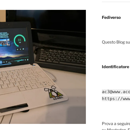
Fediverso
Questo Blog sup
Identificatore 
ac3@www.ac
https://ww
Prova a segui
su Mastodon, F