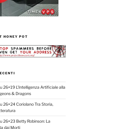
T HONEY POT
ECENTI
su
26×19 L’Intelligenza Artificiale alla
geons & Dragons
su
26×24 Coriolano Tra Storia,
teratura
su
26×23 Betty Robinson: La
ta dai Morti