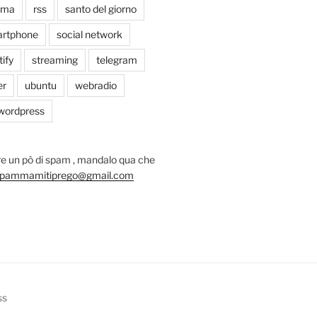
oma
rss
santo del giorno
rtphone
social network
tify
streaming
telegram
er
ubuntu
webradio
wordpress
e un pò di spam , mandalo qua che
pammamitiprego@gmail.com
ss