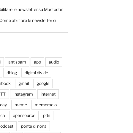
ilitare le newsletter su Mastodon
Come abilitare le newsletter su
d
antispam
app
audio
dblog
digital divide
ebook
gmail
google
TTT
Instagram
internet
xday
meme
memeradio
ica
opensource
pdn
odcast
ponte di nona