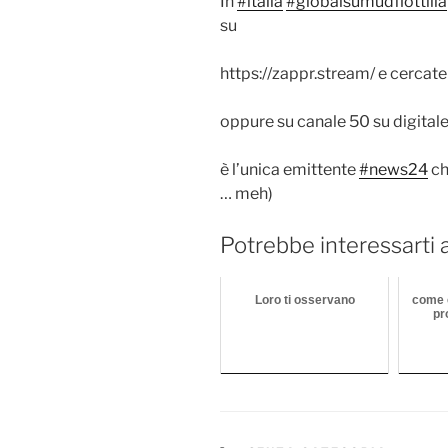
In
#italia
#globalsumudflottilla
su
https://zappr.stream/ e cerca
oppure su canale 50 su digitale
è l’unica emittente
#news24
ch
… meh)
Potrebbe interessarti 
Loro ti osservano
come 
pr