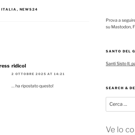
,
ITALIA
,
NEWS24
Prova a segui
su Mastodon, F
SANTO DEL 
Santi Sisto II, 
press
ridicol ️‍
2 OTTOBRE 2025 AT 14:21
… ha ripostato questo!
SEARCH & D
Cerca:
Ve lo co