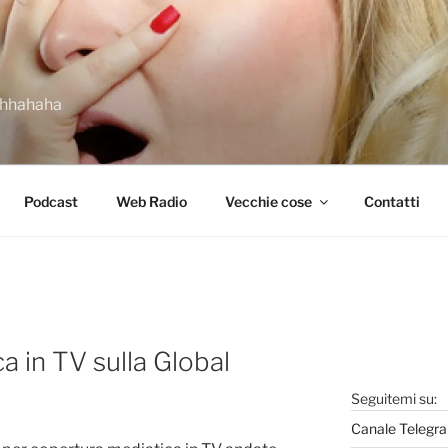
ahhahaha
Podcast
Web Radio
Vecchie cose
Contatti
a in TV sulla Global
Seguitemi su:
Canale Telegra