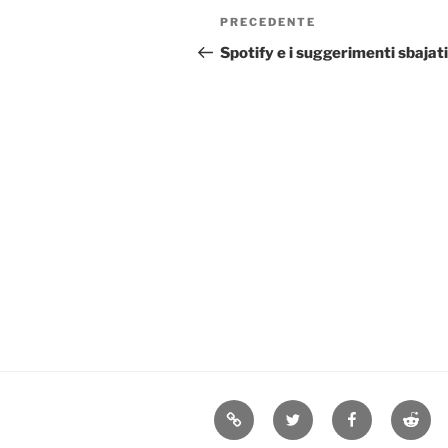
Navigazione
Articolo
PRECEDENTE
articoli
precedente:
Spotify e i suggerimenti sbajati
Mastodon
twitter
facebook
reddit