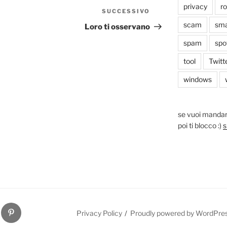
privacy
r
SUCCESSIVO
Articolo
successivo
scam
sma
Loro ti osservano
spam
spo
tool
Twitt
windows
se vuoi mandar
poi ti blocco :)
s
pinterest
Privacy Policy
Proudly powered by WordPre