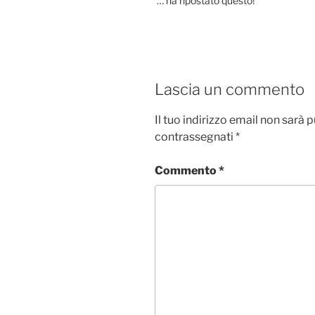
… ha ripostato questo!
Lascia un commento
Il tuo indirizzo email non sarà 
contrassegnati
*
Commento
*