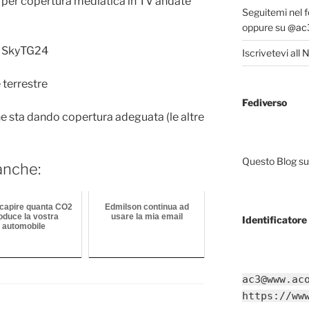
per copertura mediatica in TV andate
Seguitemi nel 
oppure su
@ac3
te SkyTG24
Iscrivetevi all
N
 terrestre
Fediverso
e sta dando copertura adeguata (le altre
Questo Blog sup
anche:
capire quanta CO2
Edmilson continua ad
oduce la vostra
usare la mia email
Identificatore 
automobile
ac3@www.ac
https://ww