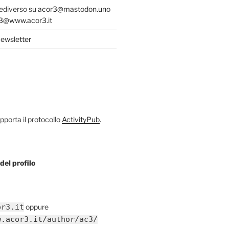
fediverso su
acor3@mastodon.uno
@www.acor3.it
ewsletter
porta il protocollo
ActivityPub
.
del profilo
or3.it
oppure
w.acor3.it/author/ac3/