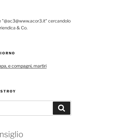
re "@ac3@www.acor3.it" cercandolo
riendica & Co.
GIORNO
papa, e compagni, martiri
ESTROY
Cerca
nsiglio