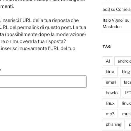
ommenti
.
ac3
su
Come ab
 inserisci l'URL della tua risposta che
Italo Vignoli
su
Mastodon
'URL del permalink di questo post. La tua
zata (possibilmente dopo la moderazione)
re o rimuovere la tua risposta?
TAG
e inserisci nuovamente l'URL del tuo
AI
androi
e
birra
blog
email
fac
howto
IF
linux
linu
mp3
mus
phishing
p