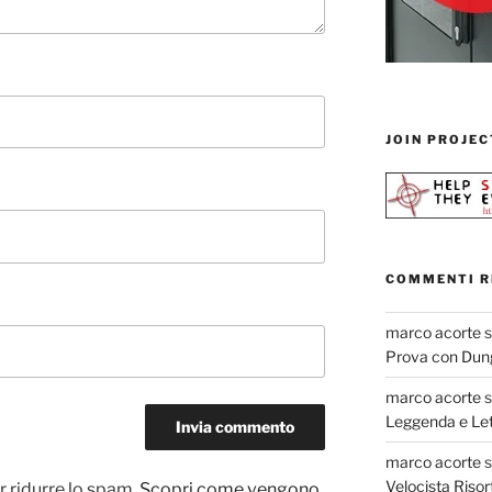
JOIN PROJEC
COMMENTI R
marco acorte
Prova con Dun
marco acorte
Leggenda e Let
marco acorte
Velocista Risor
r ridurre lo spam.
Scopri come vengono