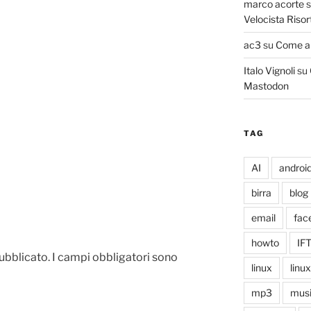
marco acorte
Velocista Risor
ac3
su
Come ab
Italo Vignoli
su
Mastodon
TAG
AI
androi
birra
blog
email
fac
howto
IF
pubblicato.
I campi obbligatori sono
linux
linu
mp3
mus