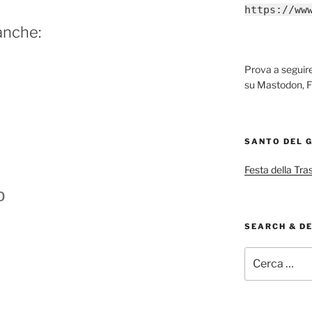
https://ww
anche:
Prova a segui
su Mastodon, F
SANTO DEL 
Festa della Tra
o
SEARCH & D
Cerca: