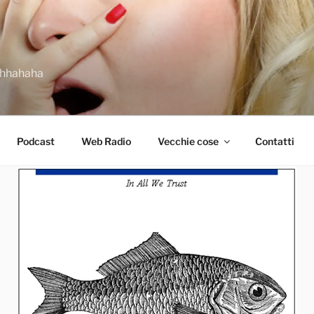
ahhahaha
Podcast
Web Radio
Vecchie cose
Contatti