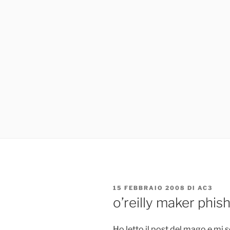
PUBBLICATO
15 FEBBRAIO 2008
DI
AC3
IL
o’reilly maker phis
Ho letto il post del mago e mi 