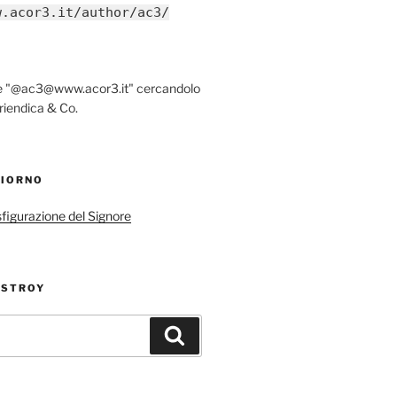
w.acor3.it/author/ac3/
re "@ac3@www.acor3.it" cercandolo
riendica & Co.
GIORNO
sfigurazione del Signore
ESTROY
Cerca