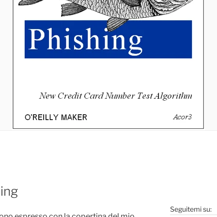
hing
Seguitemi su:
sono espresso con la copertina del mio