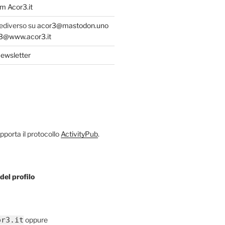
m Acor3.it
fediverso su
acor3@mastodon.uno
@www.acor3.it
ewsletter
porta il protocollo
ActivityPub
.
del profilo
or3.it
oppure