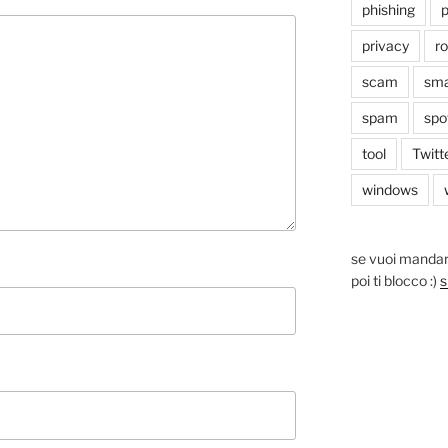
phishing
p
privacy
r
scam
sma
spam
spo
tool
Twitt
windows
se vuoi mandar
poi ti blocco :)
s