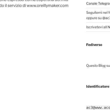
Canale Telegra
do il servizio di www.oreillymaker.com
Seguitemi nel 
oppure su
@ac3
Iscrivetevi all
N
Fediverso
Questo Blog sup
Identificatore 
ac3@www.ac