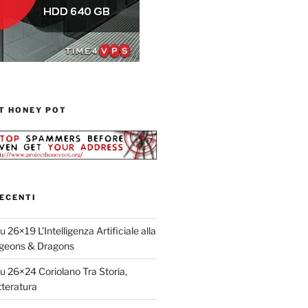
T HONEY POT
ECENTI
su
26×19 L’Intelligenza Artificiale alla
geons & Dragons
su
26×24 Coriolano Tra Storia,
teratura