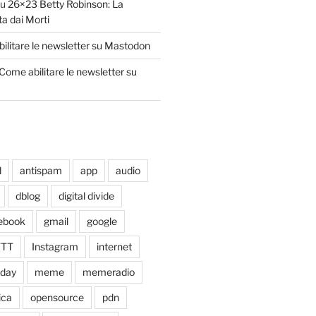
su
26×23 Betty Robinson: La
ta dai Morti
ilitare le newsletter su Mastodon
Come abilitare le newsletter su
d
antispam
app
audio
dblog
digital divide
ebook
gmail
google
TTT
Instagram
internet
xday
meme
memeradio
ica
opensource
pdn