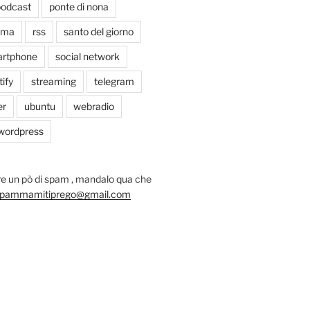
odcast
ponte di nona
oma
rss
santo del giorno
rtphone
social network
tify
streaming
telegram
er
ubuntu
webradio
wordpress
e un pò di spam , mandalo qua che
pammamitiprego@gmail.com