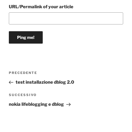
URL/Permalink of your article
Navigazione
Articolo
PRECEDENTE
articoli
precedente:
test installazione dblog 2.0
Articolo
SUCCESSIVO
successivo
nokia lifeblogging e dblog