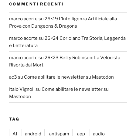
COMMENTI RECENTI
marco acorte
su
26×19 L’Intelligenza Artificiale alla
Prova con Dungeons & Dragons
marco acorte
su
26×24 Coriolano Tra Storia, Leggenda
e Letteratura
marco acorte
su
26×23 Betty Robinson: La Velocista
Risorta dai Morti
ac3
su
Come abilitare le newsletter su Mastodon
Italo Vignoli
su
Come abilitare le newsletter su
Mastodon
TAG
AI
android
antispam
app
audio