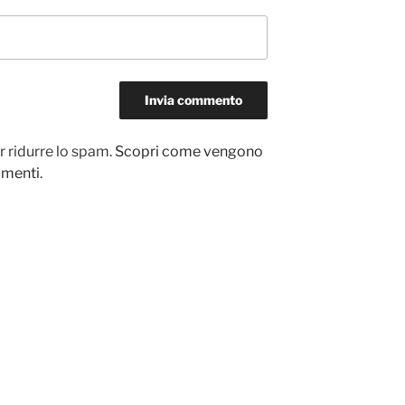
r ridurre lo spam.
Scopri come vengono
ommenti
.