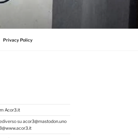
Privacy Policy
m Acor3.it
fediverso su
acor3@mastodon.uno
@www.acor3.it