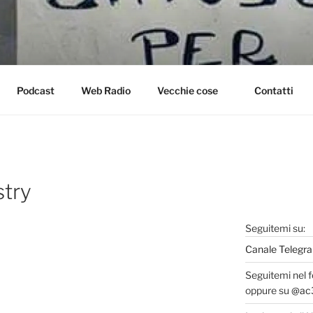
ahhahaha
Podcast
Web Radio
Vecchie cose
Contatti
stry
Seguitemi su:
Canale Telegra
Seguitemi nel 
oppure su
@ac3