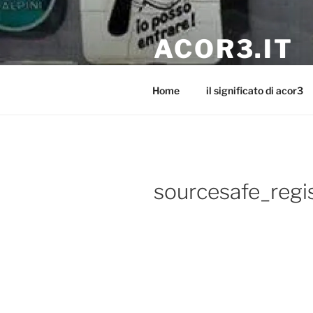
Salta
al
ACOR3.IT
contenuto
I'm NaN… I'm a Fr33 man… ah
Home
il significato di acor3
sourcesafe_regi