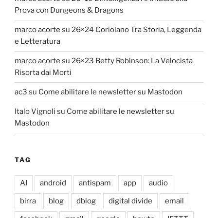
Prova con Dungeons & Dragons
marco acorte
su
26×24 Coriolano Tra Storia, Leggenda
e Letteratura
marco acorte
su
26×23 Betty Robinson: La Velocista
Risorta dai Morti
ac3
su
Come abilitare le newsletter su Mastodon
Italo Vignoli
su
Come abilitare le newsletter su
Mastodon
TAG
AI
android
antispam
app
audio
birra
blog
dblog
digital divide
email