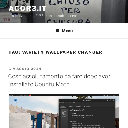
Salta
ACOR3.IT
al
I'm NaN… I'm a Fr33 man… ahahhahaha
contenuto
Menu
TAG:
VARIETY WALLPAPER CHANGER
PUBBLICATO
6 MAGGIO 2024
IL
Cose assolutamente da fare dopo aver
installato Ubuntu Mate