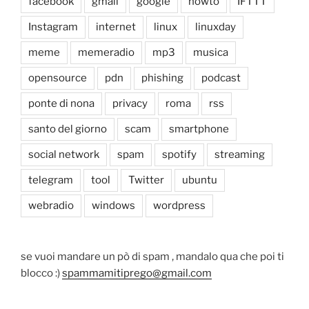
facebook
gmail
google
howto
IFTTT
Instagram
internet
linux
linuxday
meme
memeradio
mp3
musica
opensource
pdn
phishing
podcast
ponte di nona
privacy
roma
rss
santo del giorno
scam
smartphone
social network
spam
spotify
streaming
telegram
tool
Twitter
ubuntu
webradio
windows
wordpress
se vuoi mandare un pò di spam , mandalo qua che poi ti
blocco :)
spammamitiprego@gmail.com