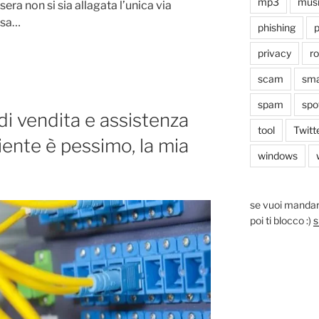
mp3
mus
sera non si sia allagata l’unica via
asa…
phishing
p
privacy
r
scam
sma
spam
spo
 di vendita e assistenza
tool
Twitt
iente è pessimo, la mia
windows
se vuoi mandar
poi ti blocco :)
s