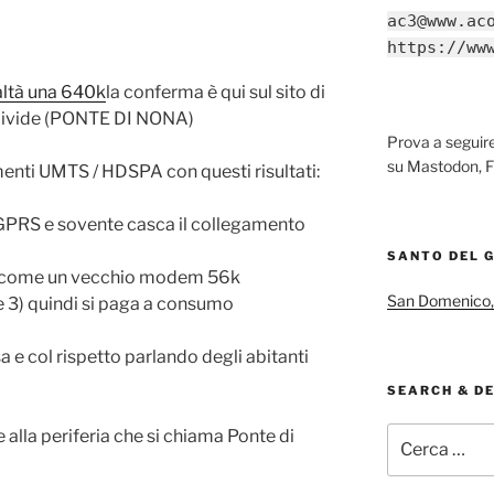
ac3@www.ac
https://ww
ealtà una 640k
la conferma è qui sul sito di
al divide (PONTE DI NONA)
Prova a segui
su Mastodon, F
enti UMTS / HDSPA con questi risultati:
GPRS e sovente casca il collegamento
SANTO DEL 
 come un vecchio modem 56k
San Domenico,
e 3) quindi si paga a consumo
a e col rispetto parlando degli abitanti
SEARCH & D
Cerca:
 alla periferia che si chiama Ponte di