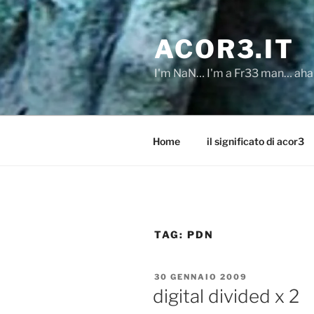
Salta
al
ACOR3.IT
contenuto
I'm NaN… I'm a Fr33 man… ah
Home
il significato di acor3
TAG:
PDN
PUBBLICATO
30 GENNAIO 2009
IL
digital divided x 2