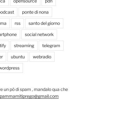
ica
opensource
pdn
odcast
ponte di nona
oma
rss
santo del giorno
rtphone
social network
tify
streaming
telegram
er
ubuntu
webradio
wordpress
e un pò di spam , mandalo qua che
pammamitiprego@gmail.com