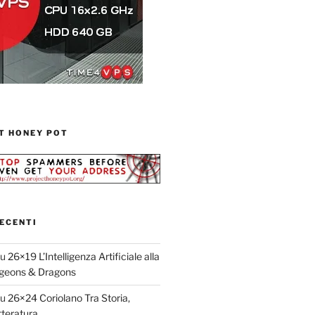
T HONEY POT
ECENTI
su
26×19 L’Intelligenza Artificiale alla
geons & Dragons
su
26×24 Coriolano Tra Storia,
teratura