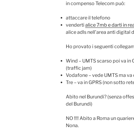
in compenso Telecom può:
attaccare il telefono
venderti
alice 7mb e darti in r
alice adls nell’area anti digit
Ho provato i seguenti collegam
Wind – UMTS scarso poi va in 
(traffic jam)
Vodafone – vede UMTS ma va
Tre – va in GPRS (non sotto ret
Abito nel Burundi? (senza offes
del Burundi)
NO !!!! Abito a Roma un quariere
Nona.