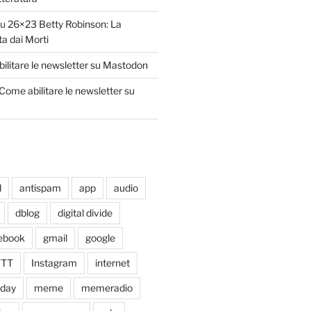
su
26×23 Betty Robinson: La
ta dai Morti
ilitare le newsletter su Mastodon
Come abilitare le newsletter su
d
antispam
app
audio
dblog
digital divide
ebook
gmail
google
TTT
Instagram
internet
xday
meme
memeradio