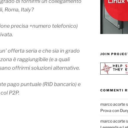
n grado di fornirmi un collegamento
li, Roma, Italy?
zione precisa +numero telefonico)
ivata.
un’ offerta seria e che sia in grado
JOIN PROJEC
 zona è raggiungibile (e a quali
ano offrirmi soluzioni alternative.
nte pago puntuale (RID bancario) e
COMMENTI R
col P2P.
marco acorte
Prova con Dun
marco acorte
Leggenda e Let