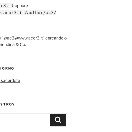
or3.it
oppure
w.acor3.it/author/ac3/
re "@ac3@www.acor3.it" cercandolo
riendica & Co.
GIORNO
 sacerdote
ESTROY
Cerca