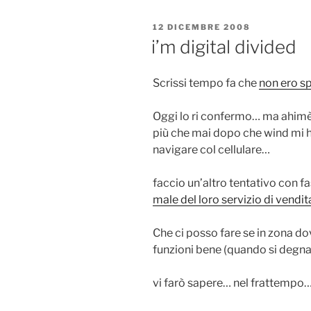
PUBBLICATO
12 DICEMBRE 2008
IL
i’m digital divided
Scrissi tempo fa che
non ero sp
Oggi lo ri confermo… ma ahim
più che mai dopo che wind mi h
navigare col cellulare…
faccio un’altro tentativo con 
male del loro servizio di vend
Che ci posso fare se in zona d
funzioni bene (quando si degna 
vi farò sapere… nel frattempo