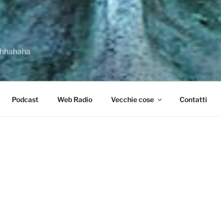
ahhahaha
Podcast
Web Radio
Vecchie cose
Contatti