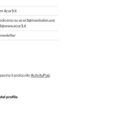
m Acor3.it
fediverso su
acor3@mastodon.uno
@www.acor3.it
ewsletter
porta il protocollo
ActivityPub
.
del profilo