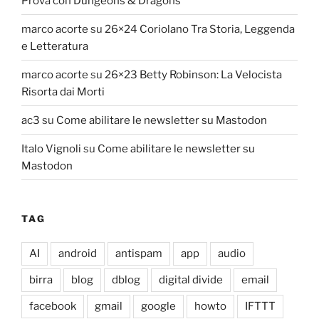
Prova con Dungeons & Dragons
marco acorte
su
26×24 Coriolano Tra Storia, Leggenda
e Letteratura
marco acorte
su
26×23 Betty Robinson: La Velocista
Risorta dai Morti
ac3
su
Come abilitare le newsletter su Mastodon
Italo Vignoli
su
Come abilitare le newsletter su
Mastodon
TAG
AI
android
antispam
app
audio
birra
blog
dblog
digital divide
email
facebook
gmail
google
howto
IFTTT