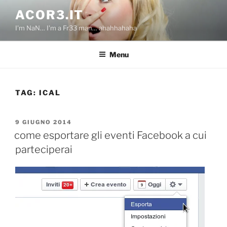
Salta
ACOR3.IT
al
I'm NaN… I'm a Fr33 man… ahahhahaha
contenuto
Menu
TAG:
ICAL
PUBBLICATO
9 GIUGNO 2014
IL
come esportare gli eventi Facebook a cui
parteciperai