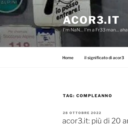
Salta
al
ACOR3.IT
contenuto
I'm NaN… I'm a Fr33 man… ah
Home
il significato di acor3
TAG:
COMPLEANNO
PUBBLICATO
28 OTTOBRE 2022
IL
acor3.it: più di 20 