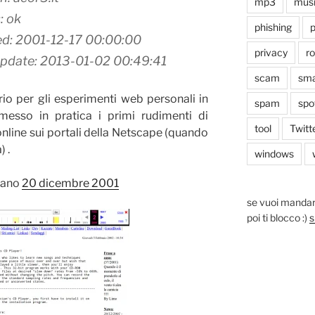
mp3
mus
: ok
phishing
p
ed: 2001-12-17 00:00:00
privacy
r
Update: 2013-01-02 00:49:41
scam
sma
rio per gli esperimenti web personali in
spam
spo
esso in pratica i primi rudimenti di
tool
Twitt
online sui portali della Netscape (quando
 .
windows
ntano
20 dicembre 2001
se vuoi mandar
poi ti blocco :)
s