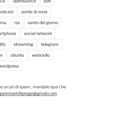
ica
opensource
pdn
odcast
ponte di nona
oma
rss
santo del giorno
rtphone
social network
tify
streaming
telegram
er
ubuntu
webradio
wordpress
e un pò di spam , mandalo qua che
pammamitiprego@gmail.com