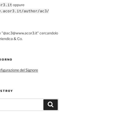
or3.it
oppure
w.acor3.it/author/ac3/
re "@ac3@www.acor3.it" cercandolo
riendica & Co.
GIORNO
sfigurazione del Signore
ESTROY
Cerca