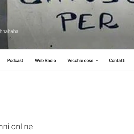
ahhahaha
Podcast
Web Radio
Vecchie cose
Contatti
anni online