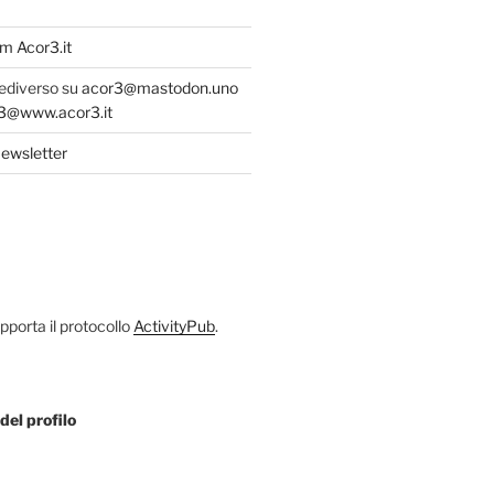
m Acor3.it
fediverso su
acor3@mastodon.uno
@www.acor3.it
ewsletter
porta il protocollo
ActivityPub
.
del profilo