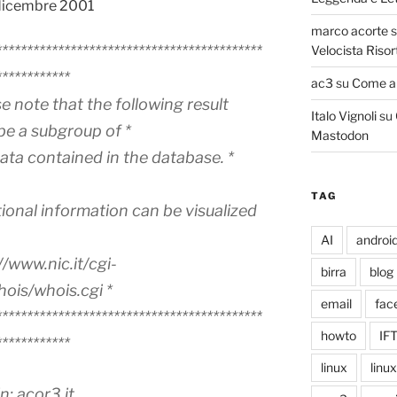
 dicembre 2001
marco acorte
*******************************************
Velocista Risor
************
ac3
su
Come ab
se note that the following result
Italo Vignoli
su
be a subgroup of *
Mastodon
data contained in the database. *
TAG
tional information can be visualized
AI
androi
://www.nic.it/cgi-
birra
blog
ois/whois.cgi *
email
fac
*******************************************
howto
IF
************
linux
linu
: acor3.it