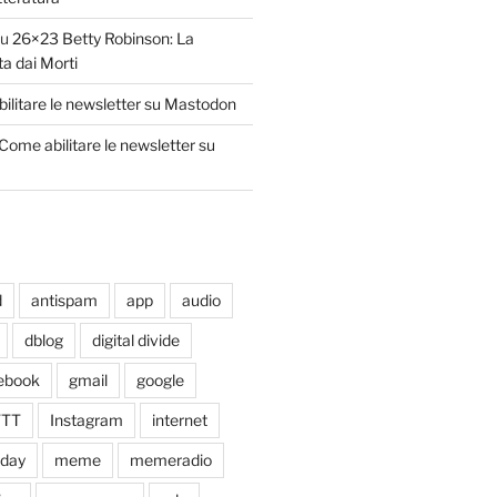
su
26×23 Betty Robinson: La
ta dai Morti
ilitare le newsletter su Mastodon
Come abilitare le newsletter su
d
antispam
app
audio
dblog
digital divide
ebook
gmail
google
TTT
Instagram
internet
xday
meme
memeradio