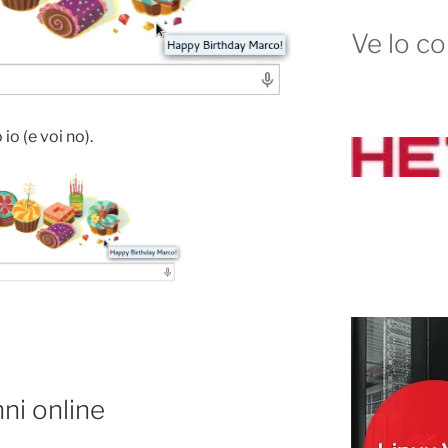
Ve lo co
o (e voi no).
nni online