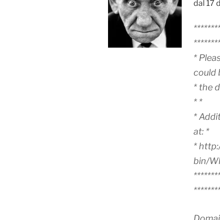
dal 17
*******
*******
* Plea
could 
* the 
* *
* Addi
at: *
* http
bin/Wh
*******
*******
Domain