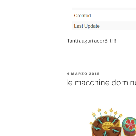
Tanti auguri acor3.it !!!
PUBBLICATO
4 MARZO 2015
IL
le macchine domin