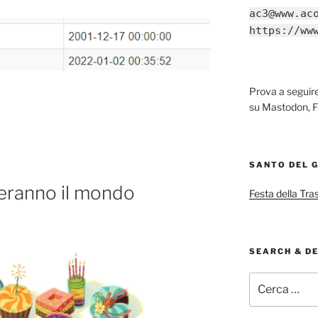
ac3@www.ac
https://ww
Prova a segui
su Mastodon, F
SANTO DEL 
eranno il mondo
Festa della Tra
SEARCH & D
Cerca: