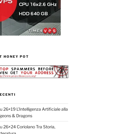
T HONEY POT
ECENTI
su
26×19 L’Intelligenza Artificiale alla
geons & Dragons
su
26×24 Coriolano Tra Storia,
teratura