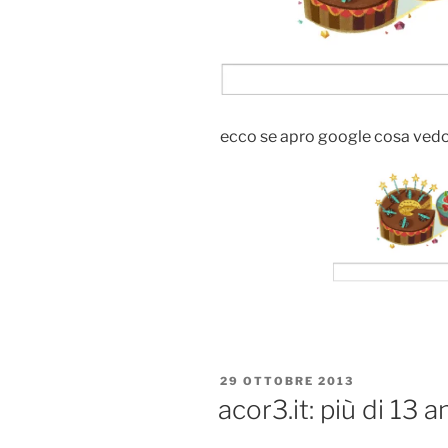
ecco se apro google cosa vedo i
PUBBLICATO
29 OTTOBRE 2013
IL
acor3.it: più di 13 a