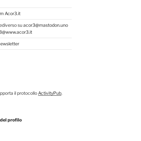
m Acor3.it
fediverso su
acor3@mastodon.uno
@www.acor3.it
ewsletter
porta il protocollo
ActivityPub
.
del profilo