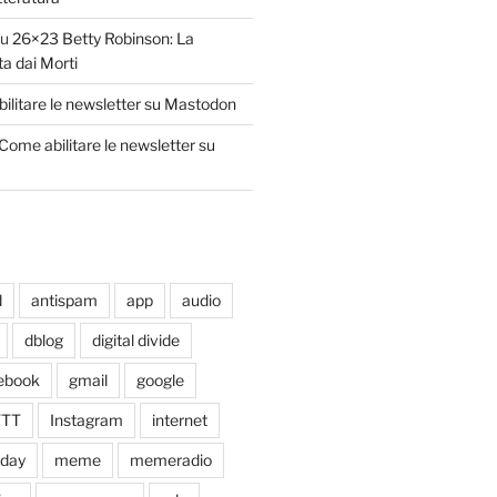
su
26×23 Betty Robinson: La
ta dai Morti
ilitare le newsletter su Mastodon
Come abilitare le newsletter su
d
antispam
app
audio
dblog
digital divide
ebook
gmail
google
TTT
Instagram
internet
xday
meme
memeradio