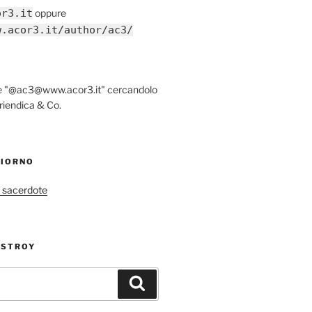
or3.it
oppure
w.acor3.it/author/ac3/
re "@ac3@www.acor3.it" cercandolo
riendica & Co.
GIORNO
 sacerdote
ESTROY
Cerca