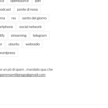
ica
opensource
pdn
odcast
ponte di nona
oma
rss
santo del giorno
rtphone
social network
tify
streaming
telegram
er
ubuntu
webradio
wordpress
e un pò di spam , mandalo qua che
pammamitiprego@gmail.com