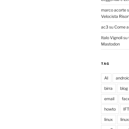
marco acorte
Velocista Risor
ac3
su
Come ab
Italo Vignoli
su
Mastodon
TAG
AI
androi
birra
blog
email
fac
howto
IF
linux
linu