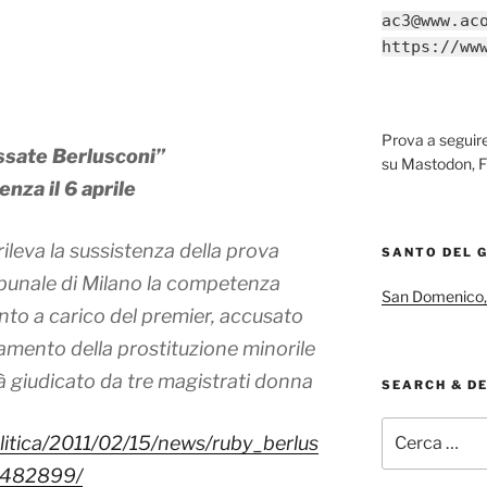
ac3@www.ac
https://ww
Prova a segui
essate Berlusconi”
su Mastodon, F
nza il 6 aprile
rileva la sussistenza della prova
SANTO DEL 
ribunale di Milano la competenza
San Domenico,
ento a carico del premier, accusato
amento della prostituzione minorile
à giudicato da tre magistrati donna
SEARCH & D
Cerca:
olitica/2011/02/15/news/ruby_berlus
12482899/