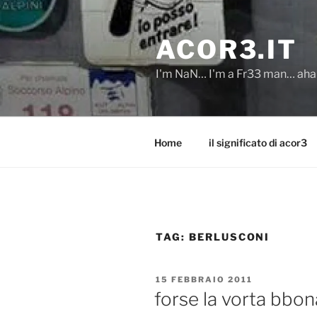
Salta
al
ACOR3.IT
contenuto
I'm NaN… I'm a Fr33 man… ah
Home
il significato di acor3
TAG:
BERLUSCONI
PUBBLICATO
15 FEBBRAIO 2011
IL
forse la vorta bbo