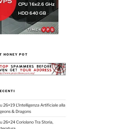
T HONEY POT
ECENTI
su
26×19 L’Intelligenza Artificiale alla
geons & Dragons
su
26×24 Coriolano Tra Storia,
teratura