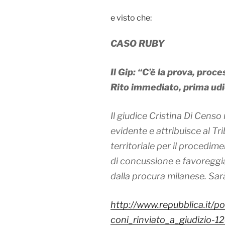
e visto che:
CASO RUBY
Il Gip: “C’è la prova, proc
Rito immediato, prima udie
Il giudice Cristina Di Censo 
evidente e attribuisce al T
territoriale per il procedim
di concussione e favoreggi
dalla procura milanese. Sar
http://www.repubblica.it/p
coni_rinviato_a_giudizio-