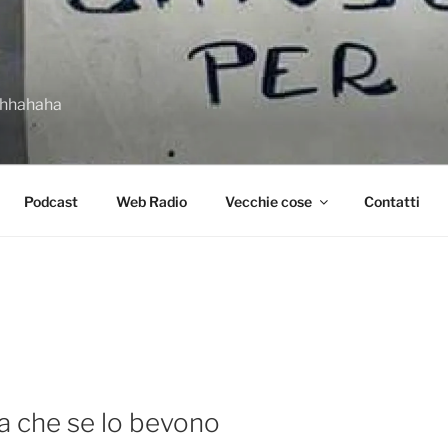
ahhahaha
Podcast
Web Radio
Vecchie cose
Contatti
na che se lo bevono