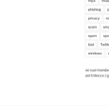
mp3
mus
phishing
p
privacy
r
scam
sma
spam
spo
tool
Twitt
windows
se vuoi mandar
poi ti blocco :)
s