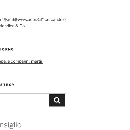
re "@ac3@www.acor3.it" cercandolo
riendica & Co.
GIORNO
papa, e compagni, martiri
ESTROY
Cerca
nsiglio