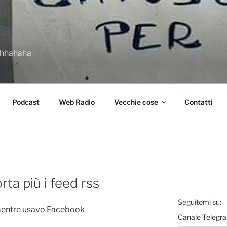
ahhahaha
Podcast
Web Radio
Vecchie cose
Contatti
ta più i feed rss
Seguitemi su:
mentre usavo Facebook
Canale Telegra