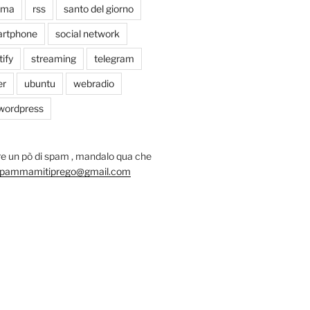
oma
rss
santo del giorno
rtphone
social network
tify
streaming
telegram
er
ubuntu
webradio
wordpress
e un pò di spam , mandalo qua che
pammamitiprego@gmail.com