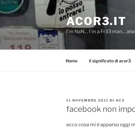
Salta
al
ACOR3.IT
contenuto
I'm NaN… I'm a Fr33 man… ah
Home
il significato di acor3
PUBBLICATO
11 NOVEMBRE 2011
DI
AC3
IL
facebook non impor
ecco cosa mi è apparso oggi 