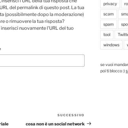
 inserisci l'URL della tua risposta che
privacy
r
'URL del permalink di questo post. La tua
scam
sma
zata (possibilmente dopo la moderazione)
re o rimuovere la tua risposta?
spam
spo
e inserisci nuovamente l'URL del tuo
tool
Twitt
windows
e
se vuoi mandar
poi ti blocco :)
s
SUCCESSIVO
Articolo
successivo
riale
cosa non è un social network