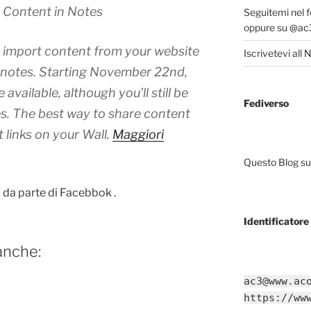
 Content in Notes
Seguitemi nel 
oppure su
@ac3
y import content from your website
Iscrivetevi all
N
 notes. Starting November 22nd,
 available, although you’ll still be
Fediverso
tes. The best way to share content
 links on your Wall.
Maggiori
Questo Blog sup
da parte di Facebbok .
Identificatore 
anche:
ac3@www.ac
https://ww