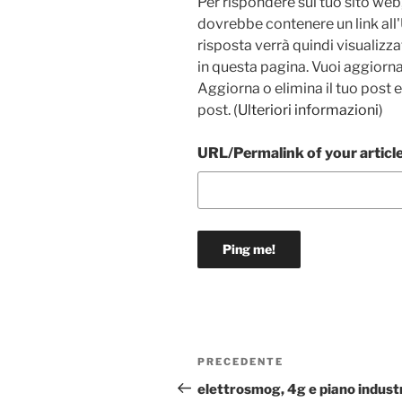
Per rispondere sul tuo sito web,
dovrebbe contenere un link all
risposta verrà quindi visualiz
in questa pagina. Vuoi aggiorna
Aggiorna o elimina il tuo post 
post. (
Ulteriori informazioni
)
URL/Permalink of your articl
Navigazione
Articolo
PRECEDENTE
articoli
precedente:
elettrosmog, 4g e piano indust