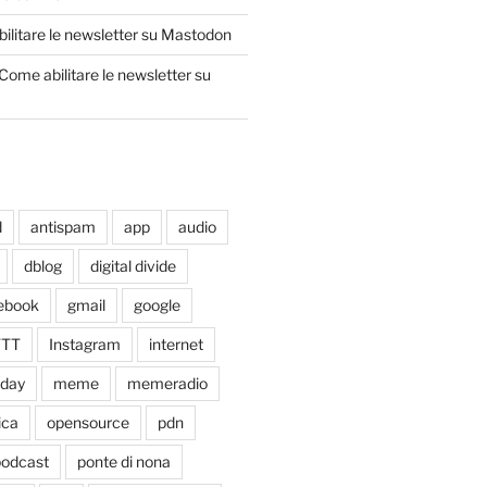
ilitare le newsletter su Mastodon
Come abilitare le newsletter su
d
antispam
app
audio
dblog
digital divide
ebook
gmail
google
TTT
Instagram
internet
xday
meme
memeradio
ica
opensource
pdn
odcast
ponte di nona