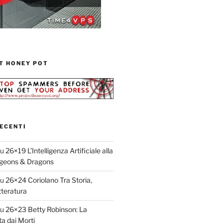
T HONEY POT
ECENTI
su
26×19 L’Intelligenza Artificiale alla
geons & Dragons
su
26×24 Coriolano Tra Storia,
teratura
su
26×23 Betty Robinson: La
ta dai Morti