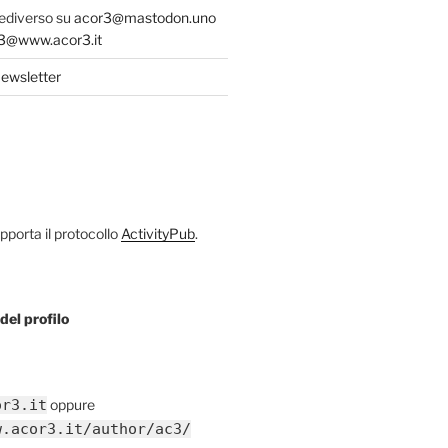
fediverso su
acor3@mastodon.uno
@www.acor3.it
ewsletter
porta il protocollo
ActivityPub
.
del profilo
or3.it
oppure
w.acor3.it/author/ac3/