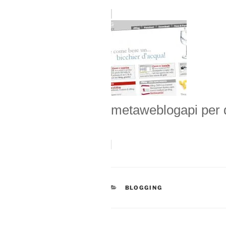
metaweblogapi per d
CATEGORIE
BLOGGING