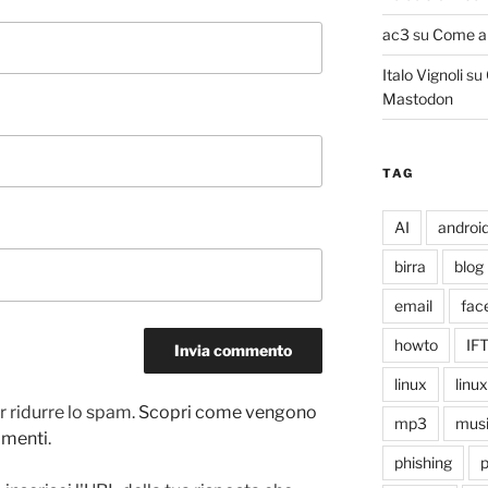
ac3
su
Come ab
Italo Vignoli
su
Mastodon
TAG
AI
androi
birra
blog
email
fac
howto
IF
linux
linu
r ridurre lo spam.
Scopri come vengono
mp3
mus
ommenti
.
phishing
p