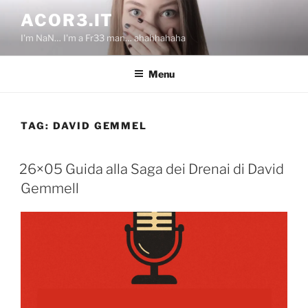
Salta
ACOR3.IT
al
I'm NaN… I'm a Fr33 man… ahahhahaha
contenuto
Menu
TAG:
DAVID GEMMEL
26×05 Guida alla Saga dei Drenai di David
Gemmell