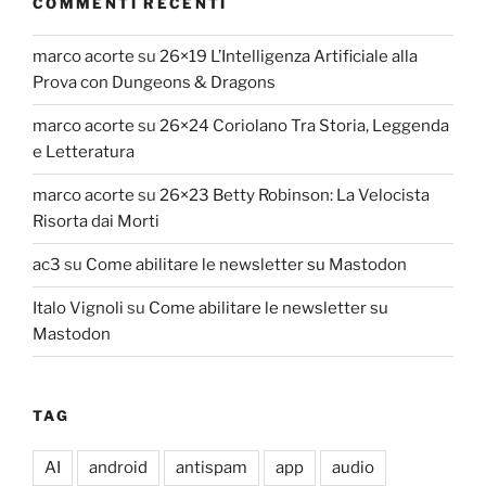
COMMENTI RECENTI
marco acorte
su
26×19 L’Intelligenza Artificiale alla
Prova con Dungeons & Dragons
marco acorte
su
26×24 Coriolano Tra Storia, Leggenda
e Letteratura
marco acorte
su
26×23 Betty Robinson: La Velocista
Risorta dai Morti
ac3
su
Come abilitare le newsletter su Mastodon
Italo Vignoli
su
Come abilitare le newsletter su
Mastodon
TAG
AI
android
antispam
app
audio