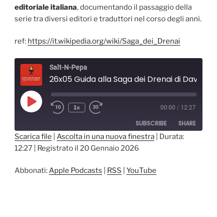
editoriale italiana
, documentando il passaggio della
serie tra diversi editori e traduttori nel corso degli anni.
ref:
https://it.wikipedia.org/wiki/Saga_dei_Drenai
Salt-N-Pepa
26x05 Guida alla Saga dei Drenai di David Gemmell
Play
1x
00:00
/
12:27
Episode
SUBSCRIBE
SHARE
Scarica file
|
Ascolta in una nuova finestra
|
Durata:
12:27
|
Registrato il 20 Gennaio 2026
SHARE
Apple Podcasts
RSS
YouTube
LINK
Abbonati:
Apple Podcasts
|
RSS
|
YouTube
RSS FEED
EMBED