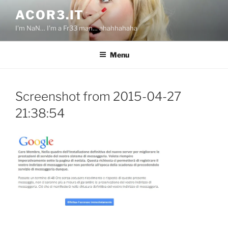
Salta
ACOR3.IT
al
I'm NaN… I'm a Fr33 man… ahahhahaha
contenuto
Menu
Screenshot from 2015-04-27
21:38:54