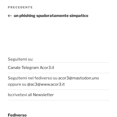
Navigazione
Articolo
PRECEDENTE
articoli
precedente:
un phishing spudoratamente simpatico
Seguitemi su:
Canale Telegram Acor3.it
Seguitemi nel fediverso su
acor3@mastodon.uno
oppure su
@ac3@www.acor3.it
Iscrivetevi all
Newsletter
Fediverso