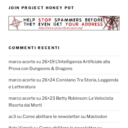
JOIN PROJECT HONEY POT
COMMENTI RECENTI
marco acorte
su
26×19 L’Intelligenza Artificiale alla
Prova con Dungeons & Dragons
marco acorte
su
26×24 Coriolano Tra Storia, Leggenda
e Letteratura
marco acorte
su
26×23 Betty Robinson: La Velocista
Risorta dai Morti
ac3
su
Come abilitare le newsletter su Mastodon
Italo Vignoli
su
Come abilitare le newsletter su