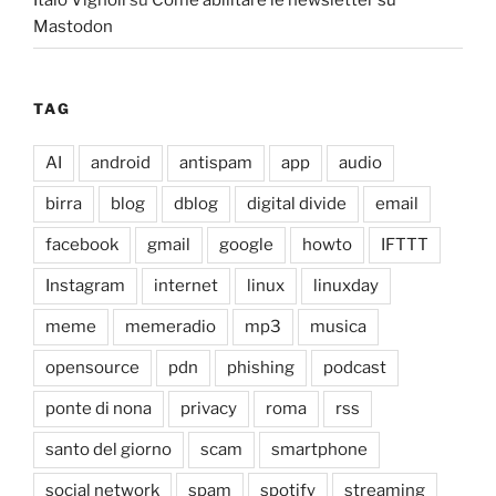
Mastodon
TAG
AI
android
antispam
app
audio
birra
blog
dblog
digital divide
email
facebook
gmail
google
howto
IFTTT
Instagram
internet
linux
linuxday
meme
memeradio
mp3
musica
opensource
pdn
phishing
podcast
ponte di nona
privacy
roma
rss
santo del giorno
scam
smartphone
social network
spam
spotify
streaming