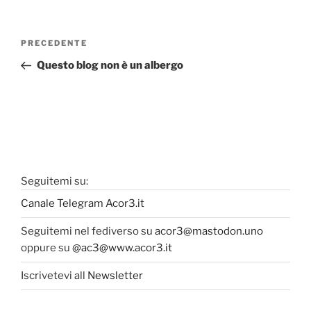
Navigazione
Articolo
PRECEDENTE
articoli
precedente:
Questo blog non è un albergo
Seguitemi su:
Canale Telegram Acor3.it
Seguitemi nel fediverso su
acor3@mastodon.uno
oppure su
@ac3@www.acor3.it
Iscrivetevi all
Newsletter