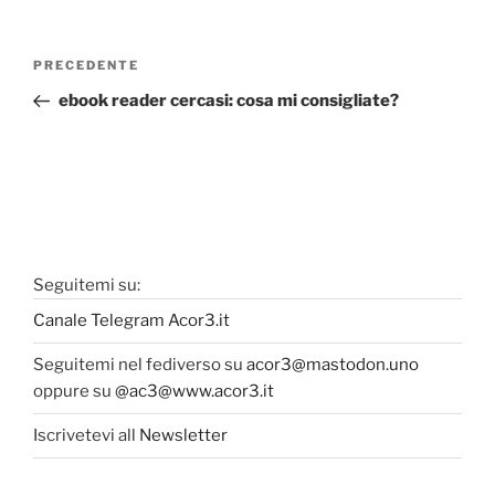
Navigazione
Articolo
PRECEDENTE
articoli
precedente:
ebook reader cercasi: cosa mi consigliate?
Seguitemi su:
Canale Telegram Acor3.it
Seguitemi nel fediverso su
acor3@mastodon.uno
oppure su
@ac3@www.acor3.it
Iscrivetevi all
Newsletter